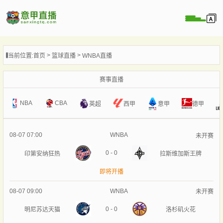
页
当前位置:
首页
篮球直播
WNBA直播
直播
直播
赛事直播
直播
NBA
CBA
意甲
英超
西甲
德甲
录像
新闻
08-07 07:00
WNBA
未开赛
0
-
0
印第安纳狂热
拉斯维加斯王牌
即将开播
08-07 09:00
WNBA
未开赛
0
-
0
明尼苏达天猫
洛杉矶火花