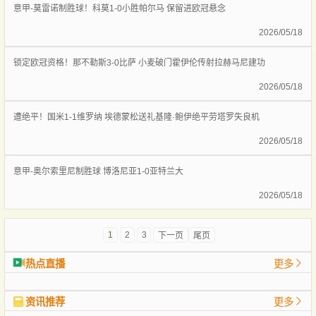
意甲-莫雷诺制胜球！科莫1-0小胜帕尔马 保留进欧冠悬念
2026/05/18
锁定欧冠资格！那不勒斯3-0比萨 小麦破门霍伊伦传射拉赫马尼建功
2026/05/18
遭绝平！国米1-1维罗纳 埃德蒙松送礼基隆·鲍伊绝平劳塔罗失良机
2026/05/18
意甲-奥尔索里尼制胜球 博洛尼亚1-0亚特兰大
2026/05/18
1
2
3
下一页
尾页
热点直播
更多
资讯推荐
更多