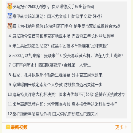
1
罗马报价2500万被拒，费耶诺德反手甩出新价码
2
意甲转会暗流涌动：国米尤文或上演"敌手交易"好戏？
3
纽卡为托纳利标价1亿镑引豪门争夺 枪手曼市双雄或掀转会大战
4
威尼斯今夏首签锁定克罗地亚中场 巴西奇五年长约登陆意甲
5
米兰高层锁定朗尼克？红黑军团技术革新瞄准"足球教授"
6
5000万欧的豪赌：曼联米兰互换交易暗藏玄机，谁在刀尖上跳舞？
7
C罗再创历史！四国联赛冠军+金靴第一人诞生
8
独家：孔蒂执教那不勒斯生涯落幕 分手官宣周末到来
9
意媒曝国米敲定索莱个人条款 防线换血迈出关键一步
10
迪马特奥评意大利杯决赛：国米占优却不可轻敌 盛赞齐沃执教才华
11
米兰高层洗牌在即：塔雷面临考核 资本操盘手达米科枕戈待旦
12
桑托斯新星陷离队危机 国米伺机而动瞄准巴西天才
最新视频
更多