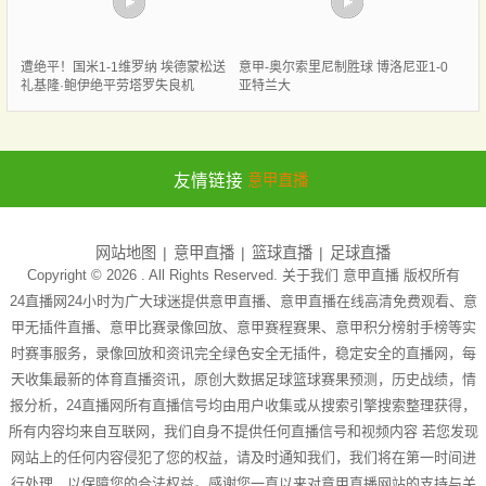
遭绝平！国米1-1维罗纳 埃德蒙松送
意甲-奥尔索里尼制胜球 博洛尼亚1-0
礼基隆·鲍伊绝平劳塔罗失良机
亚特兰大
友情链接
意甲直播
网站地图
意甲直播
篮球直播
足球直播
Copyright © 2026 . All Rights Reserved. 关于我们
意甲直播
版权所有
24直播网24小时为广大球迷提供意甲直播、意甲直播在线高清免费观看、意
甲无插件直播、意甲比赛录像回放、意甲赛程赛果、意甲积分榜射手榜等实
时赛事服务，录像回放和资讯完全绿色安全无插件，稳定安全的直播网，每
天收集最新的体育直播资讯，原创大数据足球篮球赛果预测，历史战绩，情
报分析，24直播网所有直播信号均由用户收集或从搜索引擎搜索整理获得，
所有内容均来自互联网，我们自身不提供任何直播信号和视频内容 若您发现
网站上的任何内容侵犯了您的权益，请及时通知我们，我们将在第一时间进
行处理，以保障您的合法权益。感谢您一直以来对意甲直播网站的支持与关