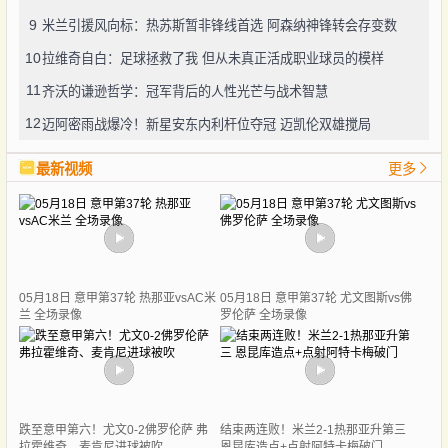
9
米兰引援风向标：热苏斯暂非锋线首选 阿森纳神锋转会存变数
10
拉维奇自白：足球拯救了我 但从未真正活成职业球员的模样
11
齐沃的谦逊哲学：冠军背后的人性光芒与战术智慧
12
迈阿密雨战爆冷！新星安东内利杆位夺冠 迈凯伦双雄搅局
最新视频
更多
05月18日 意甲第37轮 热那亚vsAC米
05月18日 意甲第37轮 尤文图斯vs佛
兰 全场录像
罗伦萨 全场录像
跌至意甲第六！尤文0-2佛罗伦萨 弗
结束两连败！米兰2-1热那亚升第三
拉霍维奇、麦肯尼进球被吹
恩昆库造点+点射阿特卡梅破门