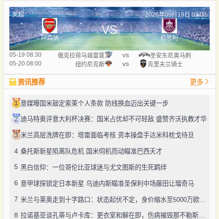
英超
2026年05月19日 03:00
VS
阿森纳
伯恩利
vs
05-19 08:30
俄克拉荷马城雷霆
圣安东尼奥马刺
vs
05-20 08:00
纽约尼克斯
克里夫兰骑士
资讯推荐
更多
1
意媒曝国米敲定索莱个人条款 防线换血迈出关键一步
2
迪马特奥评意大利杯决赛：国米占优却不可轻敌 盛赞齐沃执教才华
3
米兰高层洗牌在即：塔雷面临考核 资本操盘手达米科枕戈待旦
4
桑托斯新星陷离队危机 国米伺机而动瞄准巴西天才
5
黑白信仰：一位哥伦比亚球迷与尤文图斯的生死羁绊
6
意甲球探锁定日本新星 乌迪内斯瞄准圣保利中场藤田让瑠奇马
7
米兰与莱奥走到十字路口：状态起伏不定，身价缩水至5000万欧区间
8
拉诺基亚谈孔蒂与卢卡库：更衣室和解在即，伤病摧毁那不勒斯争冠希望