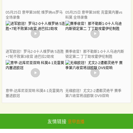
05月25日 意甲第38轮 维罗纳vs罗马
05月25日 意甲第38轮 克雷莫内塞vs
全场录像
科莫 全场录像
进军欧冠！罗马2-0十人维罗纳 5连胜
赛季收官！那不勒斯1-0十人乌迪内斯
+7轮不败第3收官 迪巴拉2助攻
锁定第二 丁丁助攻霍伊伦制胜
意甲-达库尼亚双响 科莫4-1克雷莫内
无缘欧冠！尤文2-2遭都灵绝平 赛季
塞进欧冠
第六收官将战欧联 DV9双响
友情链接
意甲直播