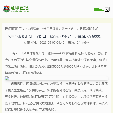
页
当前位置:
首页
意甲新闻
米兰与莱奥走到十字路口：状态起伏不定，身价缩水至5000万欧区间
直播
米兰与莱奥走到十字路口：状态起伏不定，身价缩水至5000万欧区间
直播
发布时间： 2026-05-07 09:40
来源：24直播网
直播
录像
5月7日《米兰体育报》爆出猛料——那个曾经身价过亿的葡萄牙飞翼，如
今在圣西罗的处境变得微妙起来。七年红黑生涯即将年满27岁的莱奥，似乎正
新闻
与米兰渐行渐远，俱乐部为其标出的5000万到6000万欧元价码，比起两年前
切尔西的亿元报价已然腰斩。
说来也怪，这位帮助球队捧起意甲奖杯、闯进欧冠四强的功臣，最近却成
了更衣室里最让人头疼的存在。你总能看到他在场上突然灵光一现的突破，但
更多时候，他慢悠悠的回防节奏和写在脸上的消极情绪，让场边的阿莱格里攥
紧了战术板。特别是在争四关键阶段，当普利西奇们都在玩命冲刺时，莱奥依
然保持着那份令人恼火的"艺术家做派"。