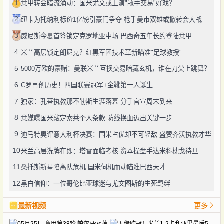
1
意甲转会暗流涌动：国米尤文或上演"敌手交易"好戏？
2
纽卡为托纳利标价1亿镑引豪门争夺 枪手曼市双雄或掀转会大战
3
威尼斯今夏首签锁定克罗地亚中场 巴西奇五年长约登陆意甲
4
米兰高层锁定朗尼克？红黑军团技术革新瞄准"足球教授"
5
5000万欧的豪赌：曼联米兰互换交易暗藏玄机，谁在刀尖上跳舞？
6
C罗再创历史！四国联赛冠军+金靴第一人诞生
7
独家：孔蒂执教那不勒斯生涯落幕 分手官宣周末到来
8
意媒曝国米敲定索莱个人条款 防线换血迈出关键一步
9
迪马特奥评意大利杯决赛：国米占优却不可轻敌 盛赞齐沃执教才华
10
米兰高层洗牌在即：塔雷面临考核 资本操盘手达米科枕戈待旦
11
桑托斯新星陷离队危机 国米伺机而动瞄准巴西天才
12
黑白信仰：一位哥伦比亚球迷与尤文图斯的生死羁绊
最新视频
更多