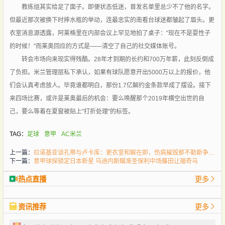
教练组其实给足了面子。即便状态低迷，首发名单里总少不了他的名字。
但最近那次被换下时摔水瓶的举动，连最忠实的南看台球迷都皱起了眉头。更
衣室消息源透露，阿莱格里在内部会议上罕见地拍了桌子："现在不是耍性子
的时候！"而莱奥回应的方式是——清空了自己的社交媒体账号。
转会市场向来现实得残酷。28年才到期的长约和700万年薪，此刻反倒成
了负担。米兰管理层私下承认，如果有球队愿意开出5000万以上的报价，他
们会认真考虑放人。毕竟谁都明白，那份1.7亿解约金条款早成了摆设。接下
来四场比赛，或许是莱奥最后的机会：要么唤醒那个2019年横空出世的自
己，要么等着在夏窗被贴上"打折处理"的标签。
TAG：
足球
意甲
AC米兰
上一篇：
拉诺基亚谈孔蒂与卢卡库：更衣室和解在即，伤病摧毁那不勒斯争冠希望
下一篇：
意甲球探锁定日本新星 乌迪内斯瞄准圣保利中场藤田让瑠奇马
热点直播
更多
资讯推荐
更多