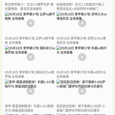
跌至意甲第六！尤文0-2佛罗伦萨 弗
结束两连败！米兰2-1热那亚升第三
拉霍维奇、麦肯尼进球被吹
恩昆库造点+点射阿特卡梅破门
05月18日 意甲第37轮 比萨vs那不勒
05月18日 意甲第37轮 亚特兰大vs博
斯 全场录像
洛尼亚 全场录像
05月18日 意甲第37轮 国际米兰vs维
05月18日 意甲第37轮 科莫vs帕尔马
罗纳 全场录像
全场录像
意甲-莫雷诺制胜球！科莫1-0小胜帕
锁定欧冠资格！那不勒斯3-0比萨 小
尔马 保留进欧冠悬念
麦破门霍伊伦传射拉赫马尼建功