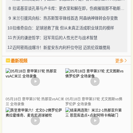
8
拉诺基亚谈孔蒂与卢卡库：更衣室和解在即，伤病摧毁那不勒斯争冠希望
9
米兰引援风向标：热苏斯暂非锋线首选 阿森纳神锋转会存变数
10
拉维奇自白：足球拯救了我 但从未真正活成职业球员的模样
11
齐沃的谦逊哲学：冠军背后的人性光芒与战术智慧
12
迈阿密雨战爆冷！新星安东内利杆位夺冠 迈凯伦双雄搅局
最新视频
更多
05月18日 意甲第37轮 热那亚vsAC米
05月18日 意甲第37轮 尤文图斯vs佛
兰 全场录像
罗伦萨 全场录像