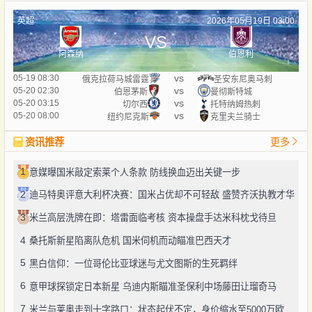
英超
2026年05月19日 03:00
VS
阿森纳
伯恩利
vs
05-19 08:30
俄克拉荷马城雷霆
圣安东尼奥马刺
vs
05-20 02:30
伯恩茅斯
曼彻斯特城
vs
05-20 03:15
切尔西
托特纳姆热刺
vs
05-20 08:00
纽约尼克斯
克里夫兰骑士
资讯推荐
更多
1
意媒曝国米敲定索莱个人条款 防线换血迈出关键一步
2
迪马特奥评意大利杯决赛：国米占优却不可轻敌 盛赞齐沃执教才华
3
米兰高层洗牌在即：塔雷面临考核 资本操盘手达米科枕戈待旦
4
桑托斯新星陷离队危机 国米伺机而动瞄准巴西天才
5
黑白信仰：一位哥伦比亚球迷与尤文图斯的生死羁绊
6
意甲球探锁定日本新星 乌迪内斯瞄准圣保利中场藤田让瑠奇马
7
米兰与莱奥走到十字路口：状态起伏不定，身价缩水至5000万欧区间