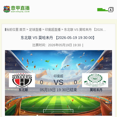
页
当前位置:
首页
足球直播
印度超直播
东北联 VS 莫哈末丹 【2026-05-19 19:30:00】
直播
东北联 VS 莫哈末丹 【2026-05-19 19:30:00】
直播
比赛时间：2026年05月19日 19:30
直播
录像
新闻
印度超
VS
0
0
05月19日 19:30
已结束
东北联
莫哈末丹