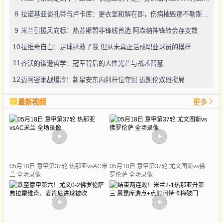
8
拉诺基亚谈孔蒂与卢卡库：更衣室和解在即，伤病摧毁那不勒斯争冠希望
9
米兰引援风向标：热苏斯暂非锋线首选 阿森纳神锋转会存变数
10
拉维奇自白：足球拯救了我 但从未真正活成职业球员的模样
11
齐沃的谦逊哲学：冠军背后的人性光芒与战术智慧
12
迈阿密雨战爆冷！新星安东内利杆位夺冠 迈凯伦双雄搅局
最新视频
更多
05月18日 意甲第37轮 热那亚vsAC米
05月18日 意甲第37轮 尤文图斯vs佛
兰 全场录像
罗伦萨 全场录像