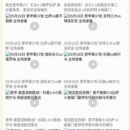
跌至意甲第六！尤文0-2佛罗伦萨 弗
结束两连败！米兰2-1热那亚升第三
拉霍维奇、麦肯尼进球被吹
恩昆库造点+点射阿特卡梅破门
05月18日 意甲第37轮 比萨vs那不勒
05月18日 意甲第37轮 亚特兰大vs博
斯 全场录像
洛尼亚 全场录像
05月18日 意甲第37轮 国际米兰vs维
05月18日 意甲第37轮 科莫vs帕尔马
罗纳 全场录像
全场录像
意甲-莫雷诺制胜球！科莫1-0小胜帕
锁定欧冠资格！那不勒斯3-0比萨 小
尔马 保留进欧冠悬念
麦破门霍伊伦传射拉赫马尼建功