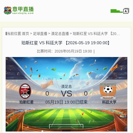
页
当前位置:
首页
足球直播
澳足总直播
珀斯红星 VS 科廷大学 【2026-05-19 19:00:00】
直播
珀斯红星 VS 科廷大学 【2026-05-19 19:00:00】
直播
比赛时间：2026年05月19日 19:00
直播
录像
新闻
澳足总
VS
0
0
05月19日 19:00
已结束
珀斯红星
科廷大学