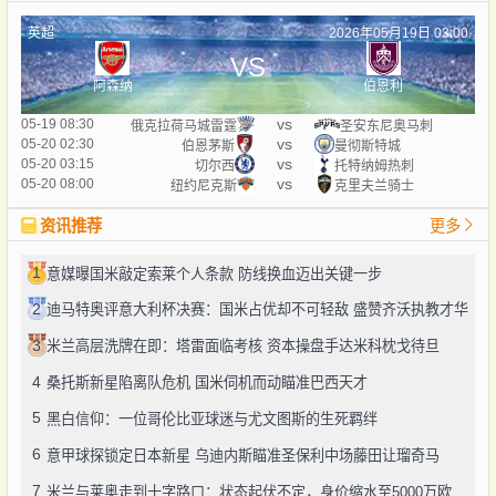
英超
2026年05月19日 03:00
VS
阿森纳
伯恩利
vs
05-19 08:30
俄克拉荷马城雷霆
圣安东尼奥马刺
vs
05-20 02:30
伯恩茅斯
曼彻斯特城
vs
05-20 03:15
切尔西
托特纳姆热刺
vs
05-20 08:00
纽约尼克斯
克里夫兰骑士
资讯推荐
更多
1
意媒曝国米敲定索莱个人条款 防线换血迈出关键一步
2
迪马特奥评意大利杯决赛：国米占优却不可轻敌 盛赞齐沃执教才华
3
米兰高层洗牌在即：塔雷面临考核 资本操盘手达米科枕戈待旦
4
桑托斯新星陷离队危机 国米伺机而动瞄准巴西天才
5
黑白信仰：一位哥伦比亚球迷与尤文图斯的生死羁绊
6
意甲球探锁定日本新星 乌迪内斯瞄准圣保利中场藤田让瑠奇马
7
米兰与莱奥走到十字路口：状态起伏不定，身价缩水至5000万欧区间