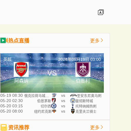
热点直播
更多
英超
2026年05月19日 03:00
VS
阿森纳
伯恩利
05-19 08:30
vs
俄克拉荷马城雷霆
圣安东尼奥马刺
05-20 02:30
vs
伯恩茅斯
曼彻斯特城
05-20 03:15
vs
切尔西
托特纳姆热刺
05-20 08:00
vs
纽约尼克斯
克里夫兰骑士
资讯推荐
更多