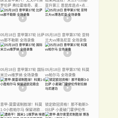
跌至意甲第六！尤文0-2佛
结束两连败！米兰2-1热那
罗伦萨 弗拉霍维奇、麦肯
亚升第三 恩昆库造点+点射
尼进球被吹
阿特卡梅破门
05月18日 意甲第37轮 比萨
05月18日 意甲第37轮 亚特
vs那不勒斯 全场录像
兰大vs博洛尼亚 全场录像
05月18日 意甲第37轮 国际
05月18日 意甲第37轮 科莫
米兰vs维罗纳 全场录像
vs帕尔马 全场录像
意甲-莫雷诺制胜球！科莫
锁定欧冠资格！那不勒斯3-
1-0小胜帕尔马 保留进欧冠
0比萨 小麦破门霍伊伦传射
悬念
拉赫马尼建功