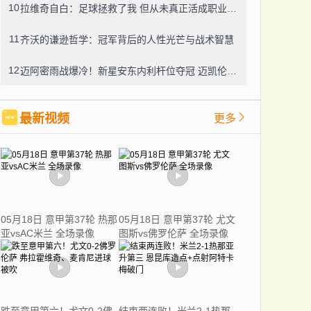
10
拉维奇自白：足球拯救了我 但从未真正活成职业球员的模样
11
齐沃的谦逊哲学：冠军背后的人性光芒与战术智慧
12
迈阿密雨战爆冷！新星安东内利杆位夺冠 迈凯伦双雄搅局
最新视频
更多
05月18日 意甲第37轮 热那
05月18日 意甲第37轮 尤文
亚vsAC米兰 全场录像
图斯vs佛罗伦萨 全场录像