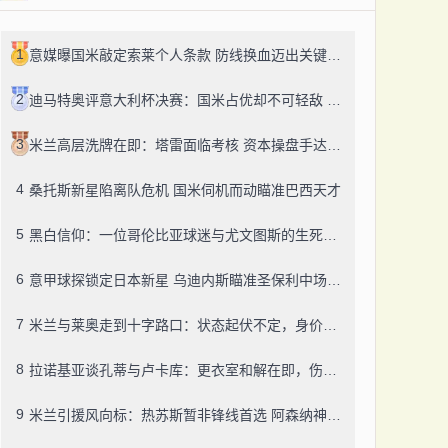
1
意媒曝国米敲定索莱个人条款 防线换血迈出关键一步
2
迪马特奥评意大利杯决赛：国米占优却不可轻敌 盛赞齐沃执教才华
3
米兰高层洗牌在即：塔雷面临考核 资本操盘手达米科枕戈待旦
4
桑托斯新星陷离队危机 国米伺机而动瞄准巴西天才
5
黑白信仰：一位哥伦比亚球迷与尤文图斯的生死羁绊
6
意甲球探锁定日本新星 乌迪内斯瞄准圣保利中场藤田让瑠奇马
7
米兰与莱奥走到十字路口：状态起伏不定，身价缩水至5000万欧区间
8
拉诺基亚谈孔蒂与卢卡库：更衣室和解在即，伤病摧毁那不勒斯争冠希望
9
米兰引援风向标：热苏斯暂非锋线首选 阿森纳神锋转会存变数