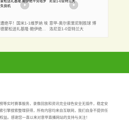
遭绝平！国米1-1维罗纳 埃
意甲-奥尔索里尼制胜球 博
德蒙松送礼基隆·鲍伊绝平
洛尼亚1-0亚特兰大
劳塔罗失良机
手榜等实时赛事服务，录像回放和资讯完全绿色安全无插件，稳定安
搜索引擎搜索整理获得，所有内容均来自互联网，我们自身不提供任
法权益。感谢您一直以来对意甲直播网站的支持与关注！