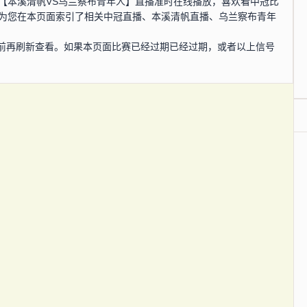
，中冠【本溪清帆VS乌兰察布青年人】直播准时在线播放，喜欢看中冠比
还为您在本页面索引了相关中冠直播、本溪清帆直播、乌兰察布青年
前再刷新查看。如果本页面比赛已经过期已经过期，或者以上信号