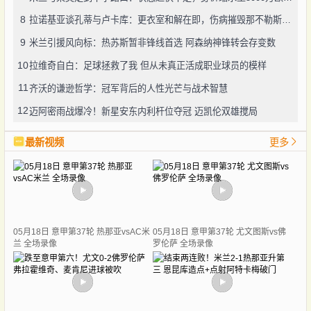
8
拉诺基亚谈孔蒂与卢卡库：更衣室和解在即，伤病摧毁那不勒斯争冠希望
9
米兰引援风向标：热苏斯暂非锋线首选 阿森纳神锋转会存变数
10
拉维奇自白：足球拯救了我 但从未真正活成职业球员的模样
11
齐沃的谦逊哲学：冠军背后的人性光芒与战术智慧
12
迈阿密雨战爆冷！新星安东内利杆位夺冠 迈凯伦双雄搅局
最新视频
更多
05月18日 意甲第37轮 热那亚vsAC米
05月18日 意甲第37轮 尤文图斯vs佛
兰 全场录像
罗伦萨 全场录像