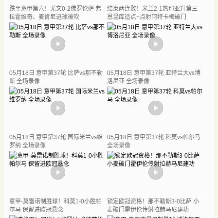
跌至意甲第六！尤文0-2佛罗伦萨 弗
结束两连败！米兰2-1热那亚升第三
拉霍维奇、麦肯尼进球被吹
恩昆库造点+点射阿特卡梅破门
05月18日 意甲第37轮 比萨vs那不勒
05月18日 意甲第37轮 亚特兰大vs博
斯 全场录像
洛尼亚 全场录像
05月18日 意甲第37轮 国际米兰vs维
05月18日 意甲第37轮 科莫vs帕尔马
罗纳 全场录像
全场录像
意甲-莫雷诺制胜球！科莫1-0小胜帕
锁定欧冠资格！那不勒斯3-0比萨 小
尔马 保留进欧冠悬念
麦破门霍伊伦传射拉赫马尼建功