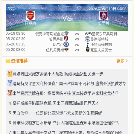
英超
2026年05月19日 03:00
VS
阿森纳
伯恩利
vs
05-19 08:30
俄克拉荷马城雷霆
圣安东尼奥马刺
vs
05-20 02:30
伯恩茅斯
曼彻斯特城
vs
05-20 03:15
切尔西
托特纳姆热刺
vs
05-20 08:00
纽约尼克斯
克里夫兰骑士
资讯推荐
更多
1
意媒曝国米敲定索莱个人条款 防线换血迈出关键一步
2
迪马特奥评意大利杯决赛：国米占优却不可轻敌 盛赞齐沃执教才华
3
米兰高层洗牌在即：塔雷面临考核 资本操盘手达米科枕戈待旦
4
桑托斯新星陷离队危机 国米伺机而动瞄准巴西天才
5
黑白信仰：一位哥伦比亚球迷与尤文图斯的生死羁绊
6
意甲球探锁定日本新星 乌迪内斯瞄准圣保利中场藤田让瑠奇马
7
米兰与莱奥走到十字路口：状态起伏不定，身价缩水至5000万欧区间